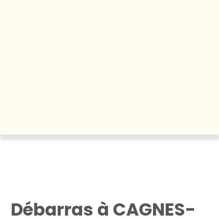
grenier
Et aussi
Julie
,
Benjamin
,
Karim
,
Jessica
,
Antoine
, et des milliers de particuliers et
professionnels partout en France 💝.
Débarras à CAGNES-