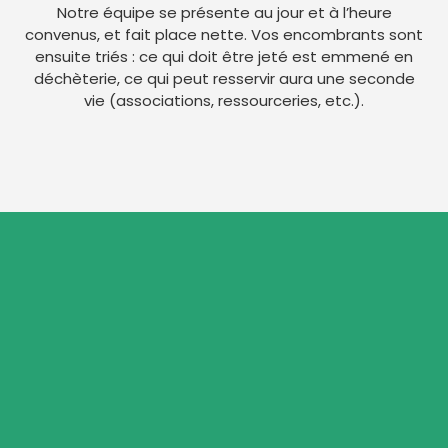
Notre équipe se présente au jour et à l’heure
convenus, et fait place nette. Vos encombrants sont
ensuite triés : ce qui doit être jeté est emmené en
déchèterie, ce qui peut resservir aura une seconde
vie (associations, ressourceries, etc.).
Et sans engagement. Souvent, il ne nous faut
que quelques minutes pour vous l’établir.