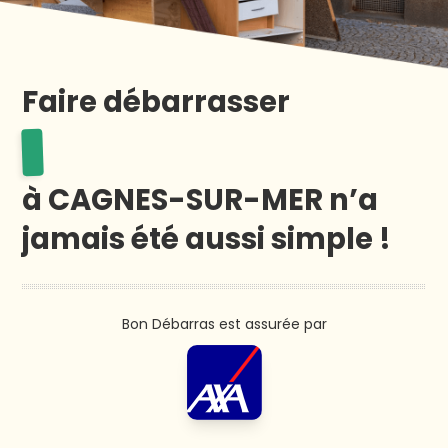
BON
DÉBARRAS
près
Faire débarrasser
de
chez
un
vous
!
une
appartement
à CAGNES-SUR-MER n’a
jamais été aussi simple !
un
cave
vieux
une
Bon Débarras est assurée par
canapé
maison
de
complète